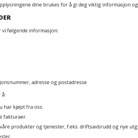
plysningene dine brukes for å gi deg viktig informasjon og 
NDER
 vi følgende informasjon:
asjonsnummer, adresse og postadresse
 å:
 har kjøpt fra oss.
e fakturaer.
re produkter og tjenester, f.eks. driftsavbrudd og nye utgi
ster.