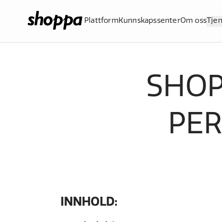
Plattform
Kunnskapssenter
Om oss
Tje
SHOP
PE
INNHOLD: