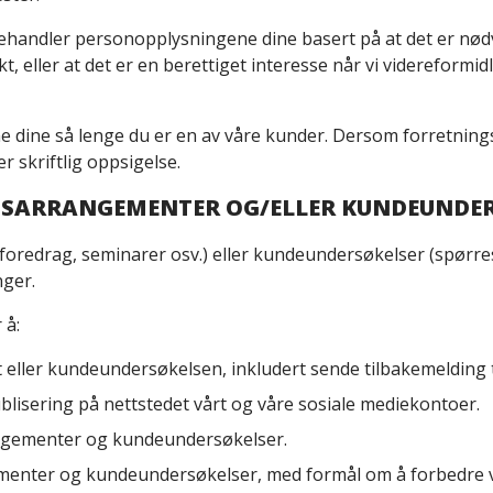
ehandler personopplysningene dine basert på at det er nødvend
ukt, eller at det er en berettiget interesse når vi videreform
dine så lenge du er en av våre kunder. Dersom forretningsfo
r skriftlig oppsigelse.
EDSARRANGEMENTER OG/ELLER KUNDEUNDE
oredrag, seminarer osv.) eller kundeundersøkelser (spørre
nger.
 å:
ller kundeundersøkelsen, inkludert sende tilbakemelding t
blisering på nettstedet vårt og våre sosiale mediekontoer.
gementer og kundeundersøkelser.
menter og kundeundersøkelser, med formål om å forbedre v