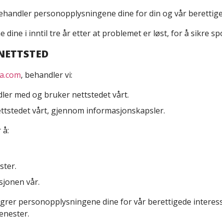
ehandler personopplysningene dine for din og vår berettige
dine i inntil tre år etter at problemet er løst, for å sikre
 NETTSTED
a.com
, behandler vi:
er med og bruker nettstedet vårt.
tstedet vårt, gjennom informasjonskapsler.
 å:
ster.
sjonen vår.
agrer personopplysningene dine for vår berettigede interesse
enester.