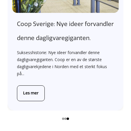
Optimalisert skilting på tvers av
landegrenser
Suksesshistorie: Power optimaliserer skilting på
tvers av landegrenser. Ved å bruke Shoppas
skiltplattform optimaliserte Power sin
butikkommunikasjon med full kontroll...
Les mer