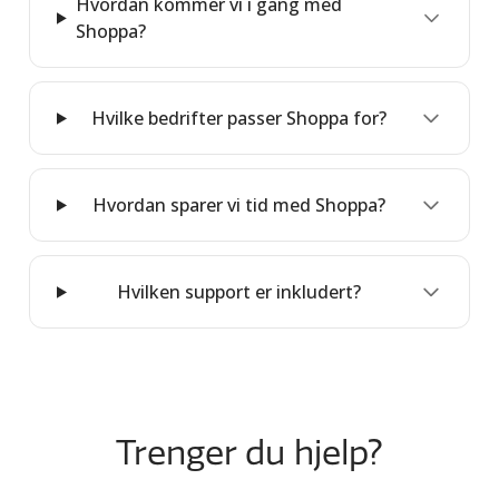
Hvordan kommer vi i gang med
Shoppa?
– vi hjelper dere med å opprette en konto
– automatiske oppdateringer til skiltene
– få opplæring og skreddersydde maler
Hvilke bedrifter passer Shoppa for?
Hvordan sparer vi tid med Shoppa?
og automatisering av skiltarbeidsflyten
Hvilken support er inkludert?
– installasjon, integrasjon og feilsøking
– kom raskt i gang med systemet og malene
– hjelp med spørsmål eller nye behov
– systemet holdes oppdatert og sikkert
Trenger du hjelp?