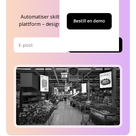
Automatiser skiltprosessen med Shoppas
Bestill en demo
plattform – designet for større butikkjeder.
Bestill demo