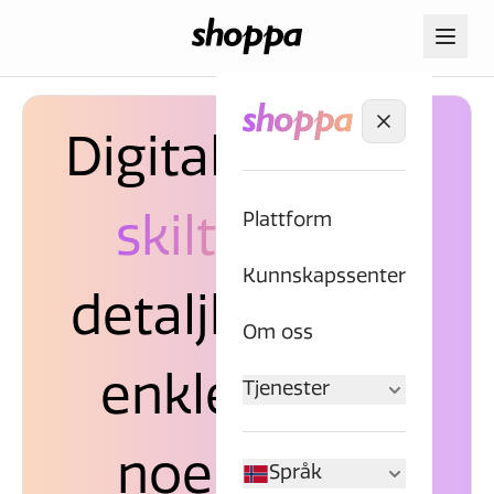
Digital og trykt
Plattform
skilting
for
Kunnskapssenter
detaljhandel –
Om oss
enklere enn
Tjenester
noensinne
Språk