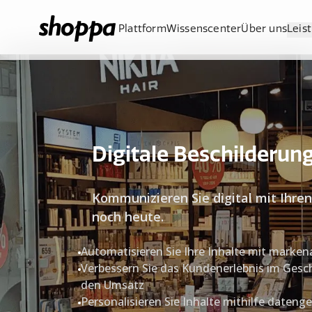
Plattform
Wissenscenter
Über uns
Leis
Digitale Beschilderun
Kommunizieren Sie digital mit Ihren
noch heute.
Automatisieren Sie Ihre Inhalte mit marke
Verbessern Sie das Kundenerlebnis im Gesch
den Umsatz
Personalisieren Sie Inhalte mithilfe dateng