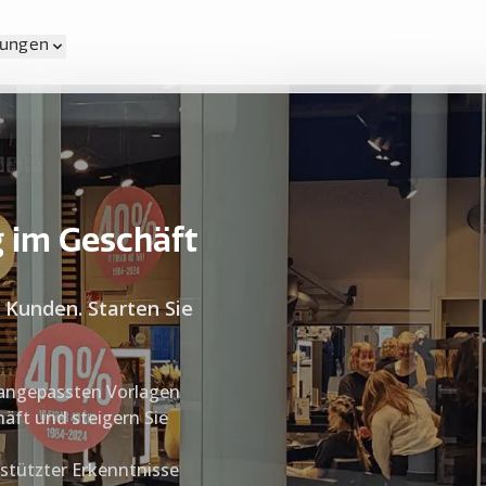
tungen
g im Geschäft
 Kunden. Starten Sie
nangepassten Vorlagen
äft und steigern Sie
estützter Erkenntnisse