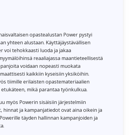
aisvaltaisen opastealustan Power pystyi
n yhteen alustaan. Käyttäjäystävällisen
r voi tehokkaasti luoda ja jakaa
myymälöihinsä reaaliajassa maantieteellisestä
ampanjoita voidaan nopeasti muokata
maattisesti kaikkiin kyseisiin yksiköihin.
s tiimille erilaisten opastemateriaalien
n etukäteen, mikä parantaa työnkulkua.
u myös Powerin sisäisiin järjestelmiin
, hinnat ja kampanjatiedot ovat aina oikein ja
Powerille täyden hallinnan kampanjoiden ja
a.