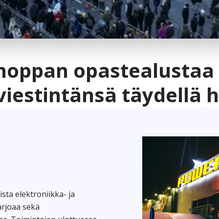
hoppan opastealustaa
estintänsä täydellä ha
ta elektroniikka- ja
arjoaa sekä