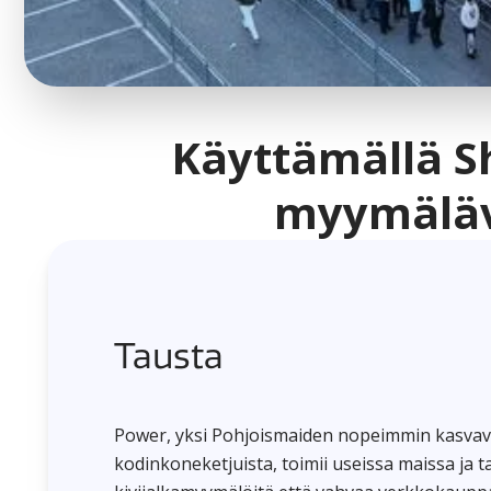
Käyttämällä S
myymälävi
Tausta
Power, yksi Pohjoismaiden nopeimmin kasvavis
kodinkoneketjuista, toimii useissa maissa ja t