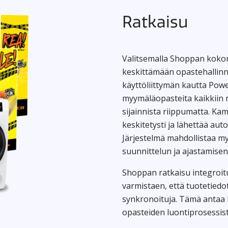
Ratkaisu
Valitsemalla Shoppan kokon
keskittämään opastehallinna
käyttöliittymän kautta Powe
myymäläopasteita kaikkiin 
sijainnista riippumatta. K
keskitetysti ja lähettää auto
Järjestelmä mahdollistaa myö
suunnittelun ja ajastamise
Shoppan ratkaisu integroitu
varmistaen, että tuotetiedot
synkronoituja. Tämä antaa 
opasteiden luontiprosessist