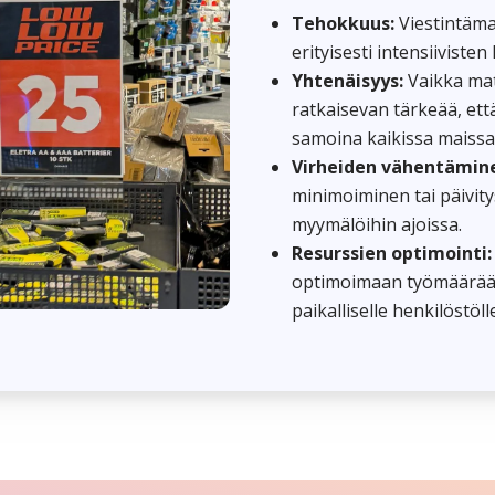
Tehokkuus:
Viestintämat
erityisesti intensiiviste
Yhtenäisyys:
Vaikka mate
ratkaisevan tärkeää, että
samoina kaikissa maissa
Virheiden vähentämin
minimoiminen tai päivit
myymälöihin ajoissa.
Resurssien optimointi:
optimoimaan työmäärää j
paikalliselle henkilöstöll