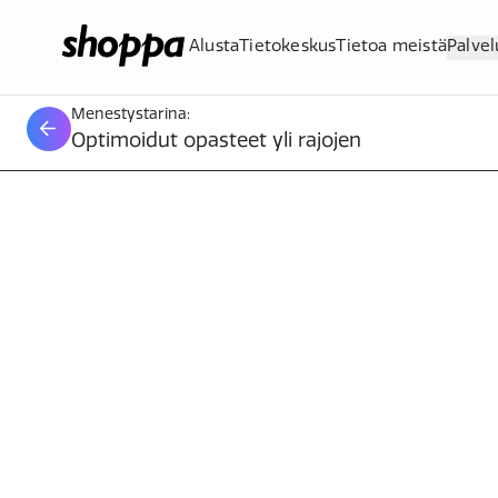
Alusta
Tietokeskus
Tietoa meistä
Palvel
Menestystarina:
Optimoidut opasteet yli rajojen