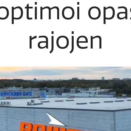
ptimoi opas
rajojen