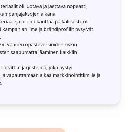
eriaalit oli luotava ja jaettava nopeasti,
n kampanjajaksojen aikana.
riaaleja piti mukauttaa paikallisesti, oli
 kampanjan ilme ja brändiprofiilit pysyivät
.
en:
Väärien opasteversioiden riskin
ysten saapumatta jääminen kaikkiin
Tarvittiin järjestelmä, joka pystyi
a vapauttamaan aikaa markkinointitiimille ja
e.