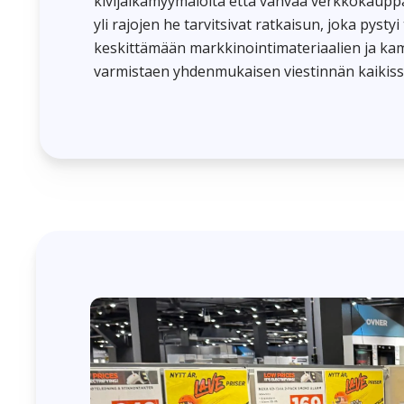
kivijalkamyymälöitä että vahvaa verkkokaupp
yli rajojen he tarvitsivat ratkaisun, joka pyst
keskittämään markkinointimateriaalien ja ka
varmistaen yhdenmukaisen viestinnän kaikiss