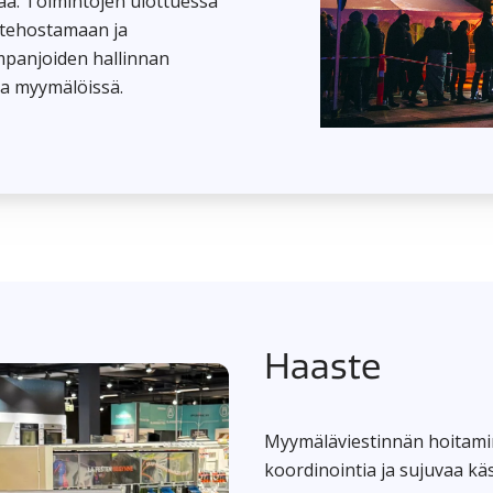
aa. Toimintojen ulottuessa
yi tehostamaan ja
mpanjoiden hallinnan
a myymälöissä.
Haaste
Myymäläviestinnän hoitamine
koordinointia ja sujuvaa käsi