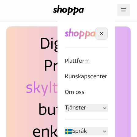
Digital &
Plattform
Printad
Kunskapscenter
skyltning
för
Om oss
butiker –
Tjänster
enklare än
Språk