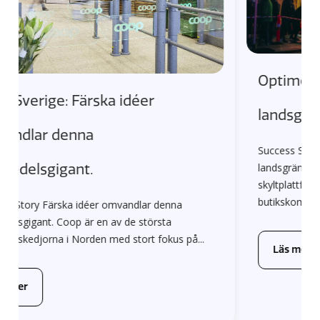
Optimerad skyltning över
landsgränserna
Success Story: Power optimerar skyltning över
landsgränserna Genom att använda Shoppas
skyltplattform optimerade Power sin
butikskommunikation med full kontroll...
Läs mer