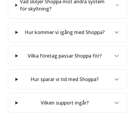
Vad skiljer Shoppa mot andra system
för skyltning?
– korrekt info utan manuellt jobb
– snabbt att skapa och justera
– fungerar med era befintliga plattformar
– experter hjälper er optimera budskap och layout
Hur kommer vi igång med Shoppa?
– automatiska uppdateringar till skyltarna
– få utbildning och skräddarsydda mallar
Vilka företag passar Shoppa för?
Hur sparar vi tid med Shoppa?
med produktdata
och automatisering av skyltflödet
Vilken support ingår?
– installation, integration och felsökning
– kom igång snabbt med system och mallar
– systemet hålls aktuellt och säkert