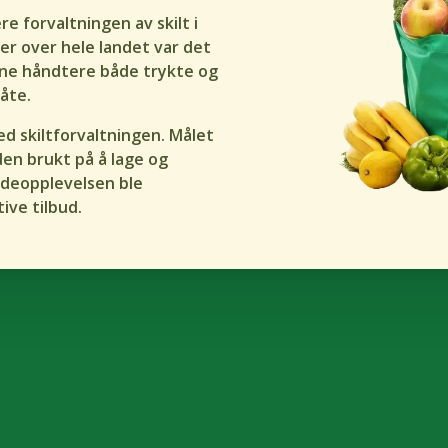
e forvaltningen av skilt i
er over hele landet var det
nne håndtere både trykte og
måte.
d skiltforvaltningen. Målet
en brukt på å lage og
ndeopplevelsen ble
ive tilbud.