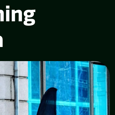
ning
a