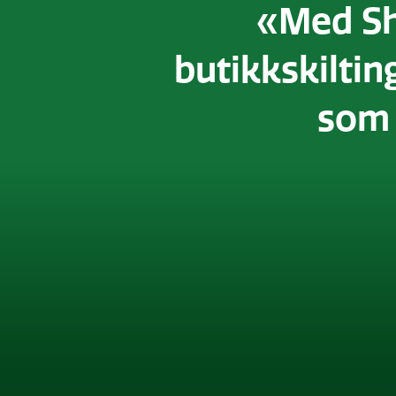
«Med Sh
butikkskiltin
som 