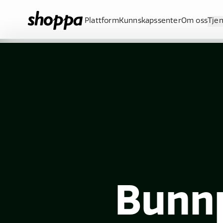
Plattform
Kunnskapssenter
Om oss
Tje
Bunnp