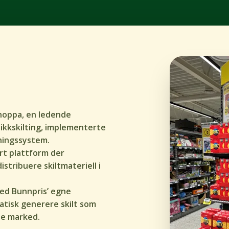
hoppa, en ledende
ikkskilting, implementerte
tningssystem.
rt plattform der
istribuere skiltmateriell i
ed Bunnpris’ egne
tisk generere skilt som
ale marked.