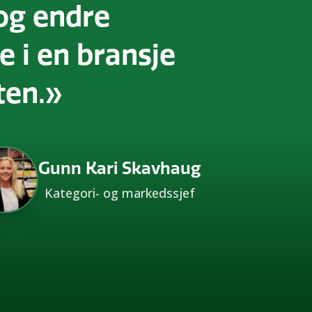
og endre
e i en bransje
ten.»
Gunn Kari Skavhaug
Kategori- og markedssjef