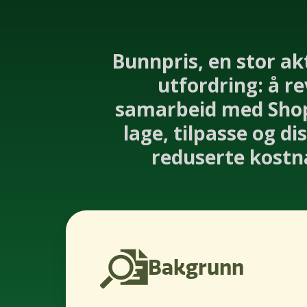
Bunnpris, en stor ak
utfordring: å re
samarbeid med Shop
lage, tilpasse og di
reduserte kostna
Bakgrunn