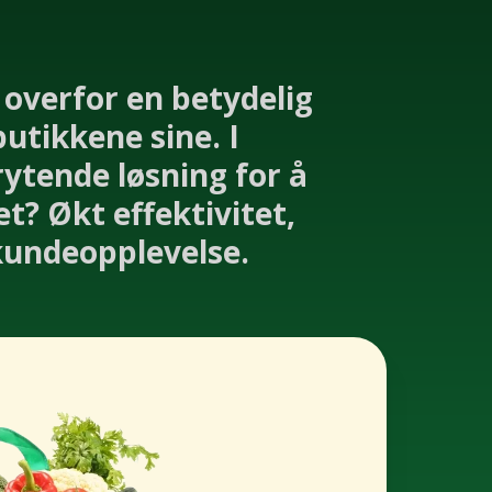
 overfor en betydelig
butikkene sine. I
tende løsning for å
et? Økt effektivitet,
 kundeopplevelse.