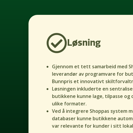
Løsning
Gjennom et tett samarbeid med S
leverandør av programvare for but
Bunnpris et innovativt skiltforval
Løsningen inkluderte en sentralise
butikkene kunne lage, tilpasse og d
ulike formater.
Ved å integrere Shoppas system m
databaser kunne butikkene automa
var relevante for kunder i sitt lok