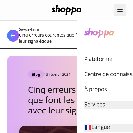
Savoir-faire
Cinq erreurs courantes que font les magasins avec
leur signalétique
Plateforme
Blog
13 février 2024
Centre de connais
Cinq erreurs courantes
À propos
que font les magasins
Services
avec leur signalétique
Langue